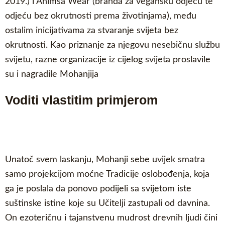
2019.) i Ahimsa Wear (branda za vegansku odjeću te
odjeću bez okrutnosti prema životinjama), među
ostalim inicijativama za stvaranje svijeta bez
okrutnosti. Kao priznanje za njegovu nesebičnu službu
svijetu, razne organizacije iz cijelog svijeta proslavile
su i nagradile Mohanjija
Voditi vlastitim primjerom
Unatoč svem laskanju, Mohanji sebe uvijek smatra
samo projekcijom moćne Tradicije oslobođenja, koja
ga je poslala da ponovo podijeli sa svijetom iste
suštinske istine koje su Učitelji zastupali od davnina.
On ezoteričnu i tajanstvenu mudrost drevnih ljudi čini