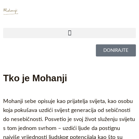
Skip
to
content
DONIRAJTE
Tko je Mohanji
Mohanji sebe opisuje kao prijatelja svijeta, kao osobu
koja pokušava uzdići svijest generacija od sebičnosti
do nesebičnosti. Posvetio je svoj život služenju svijetu
s tom jednom svrhom – uzdići ljude da postignu
najviše vrijednosti ljudskog potencijala kao što su