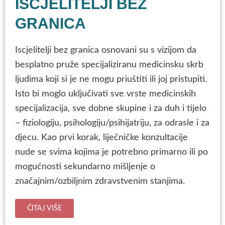
ISCJELITELJI BEZ
GRANICA
Iscjelitelji bez granica osnovani su s vizijom da
besplatno pruže specijaliziranu medicinsku skrb
ljudima koji si je ne mogu priuštiti ili joj pristupiti.
Isto bi moglo uključivati sve vrste medicinskih
specijalizacija, sve dobne skupine i za duh i tijelo
– fiziologiju, psihologiju/psihijatriju, za odrasle i za
djecu. Kao prvi korak, liječničke konzultacije
nude se svima kojima je potrebno primarno ili po
mogućnosti sekundarno mišljenje o
značajnim/ozbiljnim zdravstvenim stanjima.
ČITAJ VIŠE