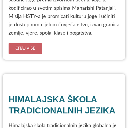
suštine joge prema izvornom učenju koje je
kodificirao u svetim spisima Maharishi Patanjali.
Misija HSTY-a je promicati kulturu joge i učiniti
je dostupnom cijelom čovječanstvu, izvan granica
zemlje, vjere, spola, klase i bogatstva.
ČITAJ VIŠE
HIMALAJSKA ŠKOLA
TRADICIONALNIH JEZIKA
Himalajska škola tradicionalnih jezika globalna je