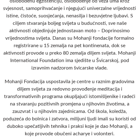
oslobođenu egzistenciju, oslobođenje od veza uma kroz
svjesnost, samoprihvaćanje i njegujući univerzalne vrijednosti
istine, čistoće, suosjećanja, nenasilja i bezuvjetne ljubavi. S
ciljem stvaranja boljeg svijeta u budućnosti, sve naše
aktivnosti objedinjuje jednostavan moto – Doprinosimo
vrijednostima svijeta. Danas su Mohanji fondacije formalno
registrirane u 15 zemalja na pet kontinenata, dok se
aktivnosti provode u preko 80 zemalja diljem svijeta. Mohanji
International Foundation ima sjedište u Švicarskoj, pod
izravnim nadzorom švicarske vlade.
Mohanji Fondacija uspostavila je centre u raznim gradovima
diljem svijeta za redovno provođenje meditacija i
transformativnih programa okupljajući istomišljenike i radeći
na stvaranju pozitivnih promjena u njihovim životima, a
zauzvrat i u njihovim zajednicama. Od škola, koledža,
poduzeća do bolnica i zatvora, milijuni ljudi imali su koristi od
duboko upečatljivih tehnika i praksi koje je dao Mohanji, a
koje provode obučeni acharye i volonteri.